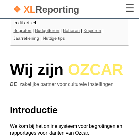
❖ XL
Reporting
In dit artikel:
Begroten
|
Budgetteren
|
Beheren
|
Kopiëren
|
Jaarrekening
|
Nuttige tips
Wij zijn
OZCAR
DE
zakelijke partner voor culturele instellingen
Introductie
Welkom bij het online systeem voor begrotingen en
rapportages voor klanten van Ozcar.